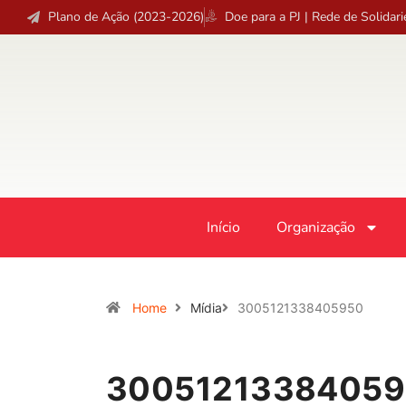
Plano de Ação (2023-2026)
Doe para a PJ | Rede de Solidar
Início
Organização
Home
Mídia
3005121338405950
3005121338405