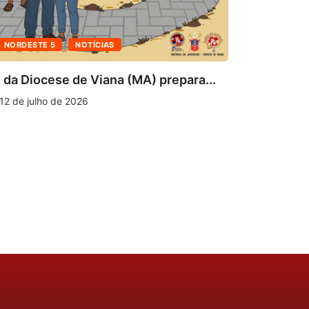
BLOG
NORDESTE 5
NOTÍCIAS
Pastoral 
anunciam 
 da Diocese de Viana (MA) prepara...
11 de julh
12 de julho de 2026