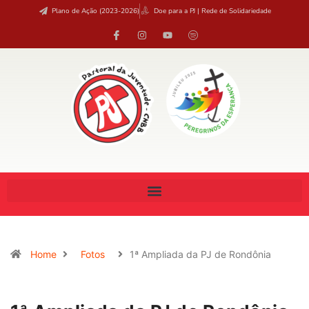
Plano de Ação (2023-2026)
Doe para a PJ | Rede de Solidariedade
Home
Fotos
1ª Ampliada da PJ de Rondônia