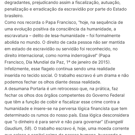
degradantes, prejudicando assim a fiscalização, autuação,
penalização e erradicação da escravidão por parte do Estado
brasileiro.
Como nos recorda o Papa Francisco, “hoje, na sequência de
uma evolução positiva da consciência da humanidade, a
escravatura – delito de lesa-humanidade – foi formalmente
abolida no mundo. O direito de cada pessoa não ser mantida
em estado de escravidão ou servidão foi reconhecido, no
direito internacional, como norma inderrogável” (Papa
Francisco, Dia Mundial da Paz, 1º de janeiro de 2015).
Infelizmente, esse flagelo continua sendo uma realidade
inserida no tecido social. O trabalho escravo é um drama e não
podemos fechar os olhos diante dessa realidade.
A desumana Portaria é um retrocesso que, na prática, faz
fechar os olhos dos órgãos competentes do Governo Federal
que têm a função de coibir e fiscalizar esse crime contra a
humanidade e insere-se na perversa lógica financista que tem
determinado os rumos do nosso país. Essa lógica desconsidera
que “o dinheiro é para servir e não para governar” (
Evangelii
Gaudium, 58
). O trabalho escravo é, hoje, uma moeda corrente
que coloca o capital acima da pessoa humana, buscando o