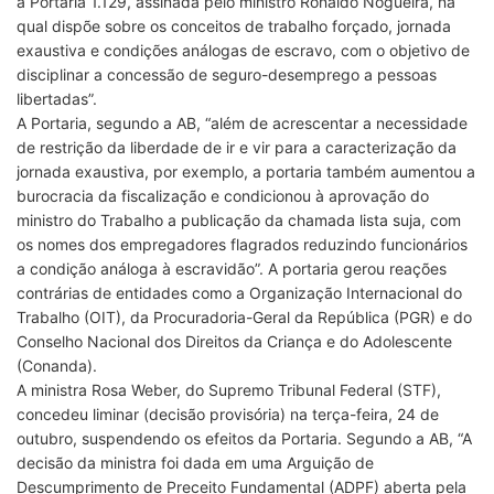
a Portaria 1.129, assinada pelo ministro Ronaldo Nogueira, na
qual dispõe sobre os conceitos de trabalho forçado, jornada
exaustiva e condições análogas de escravo, com o objetivo de
disciplinar a concessão de seguro-desemprego a pessoas
libertadas”.
A Portaria, segundo a AB, “além de acrescentar a necessidade
de restrição da liberdade de ir e vir para a caracterização da
jornada exaustiva, por exemplo, a portaria também aumentou a
burocracia da fiscalização e condicionou à aprovação do
ministro do Trabalho a publicação da chamada lista suja, com
os nomes dos empregadores flagrados reduzindo funcionários
a condição análoga à escravidão”. A portaria gerou reações
contrárias de entidades como a Organização Internacional do
Trabalho (OIT), da Procuradoria-Geral da República (PGR) e do
Conselho Nacional dos Direitos da Criança e do Adolescente
(Conanda).
A ministra Rosa Weber, do Supremo Tribunal Federal (STF),
concedeu liminar (decisão provisória) na terça-feira, 24 de
outubro, suspendendo os efeitos da Portaria. Segundo a AB, “A
decisão da ministra foi dada em uma Arguição de
Descumprimento de Preceito Fundamental (ADPF) aberta pela