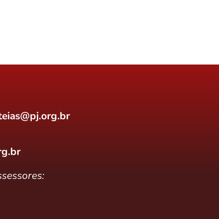
eias@pj.org.br
rg.br
sessores: