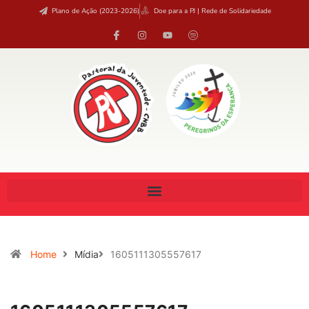
Plano de Ação (2023-2026)
Doe para a PJ | Rede de Solidariedade
Home
Mídia
1605111305557617