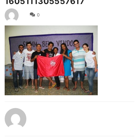
1605111305557617
0