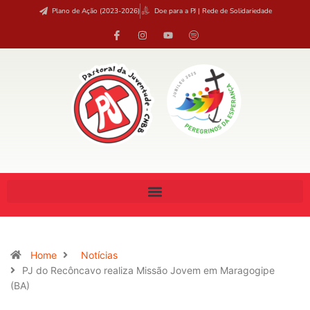
Plano de Ação (2023-2026)
Doe para a PJ | Rede de Solidariedade
Home
Notícias
PJ do Recôncavo realiza Missão Jovem em Maragogipe
(BA)