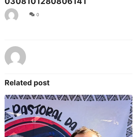
0308101280806141
0
Related post