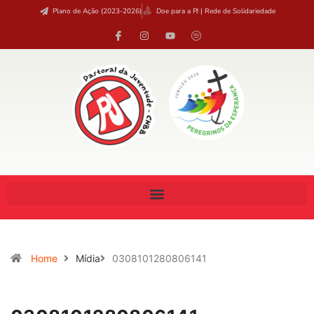
Plano de Ação (2023-2026)
Doe para a PJ | Rede de Solidariedade
Home
Mídia
0308101280806141