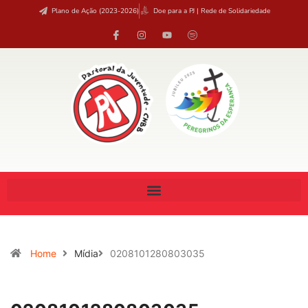
Plano de Ação (2023-2026)
Doe para a PJ | Rede de Solidariedade
Home
Mídia
0208101280803035