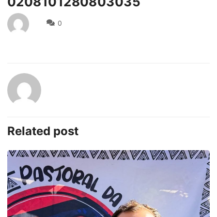
0208101280803035
0
Related post