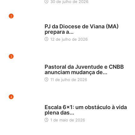
30 de julho de 2026
2
NORDESTE 5
PJ da Diocese de Viana (MA)
prepara a...
12 de julho de 2026
3
BLOG
Pastoral da Juventude e CNBB
anunciam mudança de...
11 de julho de 2026
4
NOTÍCIAS
Escala 6×1: um obstáculo à vida
plena das...
1 de maio de 2026