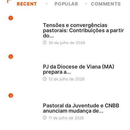
RECENT
POPULAR
COMMENTS
1
NOTÍCIAS
Tensões e convergências
pastorais: Contribuições a partir
do...
30 de julho de 2026
2
NORDESTE 5
PJ da Diocese de Viana (MA)
prepara a...
12 de julho de 2026
3
BLOG
Pastoral da Juventude e CNBB
anunciam mudança de...
11 de julho de 2026