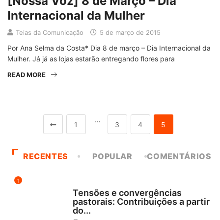
[Nossa Voz] 8 de Março – Dia
Internacional da Mulher
Teias da Comunicação
5 de março de 2015
Por Ana Selma da Costa* Dia 8 de março – Dia Internacional da
Mulher. Já já as lojas estarão entregando flores para
READ MORE
…
1
3
4
5
RECENTES
POPULAR
COMENTÁRIOS
1
NOTÍCIAS
Tensões e convergências
pastorais: Contribuições a partir
do...