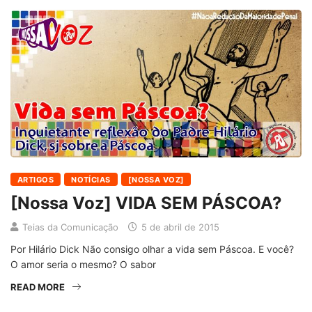
ARTIGOS
NOTÍCIAS
[NOSSA VOZ]
[Nossa Voz] VIDA SEM PÁSCOA?
Teias da Comunicação
5 de abril de 2015
Por Hilário Dick Não consigo olhar a vida sem Páscoa. E você?
O amor seria o mesmo? O sabor
READ MORE