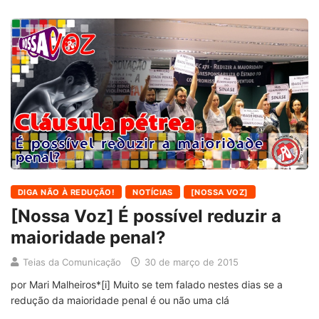
DIGA NÃO À REDUÇÃO!
NOTÍCIAS
[NOSSA VOZ]
[Nossa Voz] É possível reduzir a
maioridade penal?
Teias da Comunicação
30 de março de 2015
por Mari Malheiros*[i] Muito se tem falado nestes dias se a
redução da maioridade penal é ou não uma clá