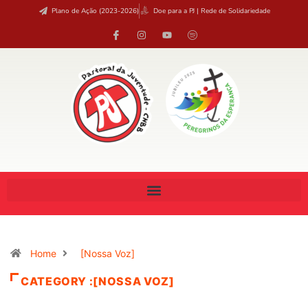
Plano de Ação (2023-2026)
Doe para a PJ | Rede de Solidariedade
Home
[Nossa Voz]
CATEGORY :[NOSSA VOZ]