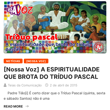
NOTÍCIAS
[NOSSA VOZ]
[Nossa Voz] A ESPIRITUALIDADE
QUE BROTA DO TRÍDUO PASCAL
Teias da Comunicação
2 de abril de 2015
Padre Tião[i] É certo dizer que o Tríduo Pascal (quinta, sexta
e sábado Santos) não é uma
READ MORE