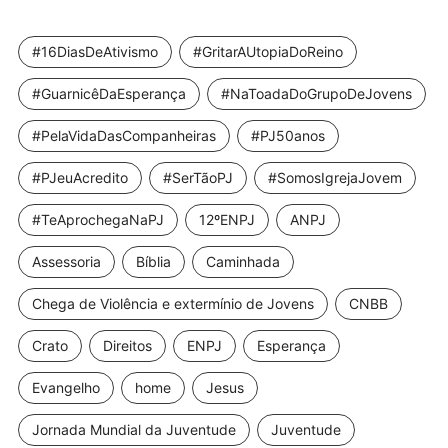
#16DiasDeAtivismo
#GritarAUtopiaDoReino
#GuarnicêDaEsperança
#NaToadaDoGrupoDeJovens
#PelaVidaDasCompanheiras
#PJ50anos
#PJeuAcredito
#SerTãoPJ
#SomosIgrejaJovem
#TeAprochegaNaPJ
12ºENPJ
ANPJ
Assessoria
Bíblia
Caminhada
Chega de Violência e extermínio de Jovens
CNBB
Crato
Direitos
ENPJ
Esperança
Evangelho
home
Jesus
Jornada Mundial da Juventude
Juventude