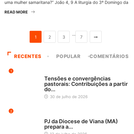
uma mulher samaritana?” João 4, 9 A liturgia do 3º Domingo da
READ MORE
…
1
2
3
7
RECENTES
POPULAR
COMENTÁRIOS
1
NOTÍCIAS
Tensões e convergências
pastorais: Contribuições a partir
do...
30 de julho de 2026
2
NORDESTE 5
PJ da Diocese de Viana (MA)
prepara a...