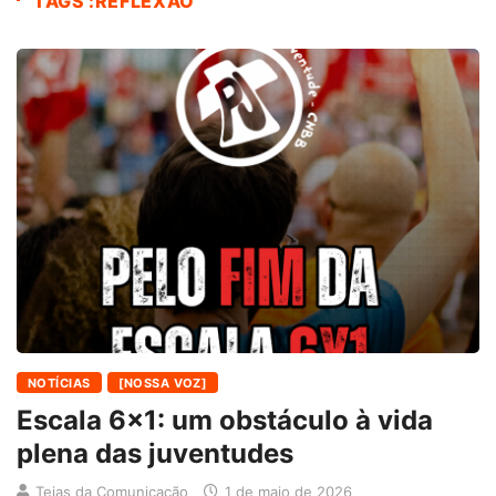
TAGS :REFLEXÃO
NOTÍCIAS
[NOSSA VOZ]
Escala 6×1: um obstáculo à vida
plena das juventudes
Teias da Comunicação
1 de maio de 2026