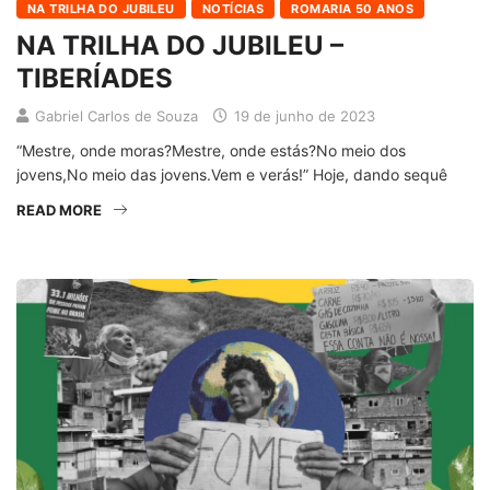
NA TRILHA DO JUBILEU
NOTÍCIAS
ROMARIA 50 ANOS
NA TRILHA DO JUBILEU –
TIBERÍADES
Gabriel Carlos de Souza
19 de junho de 2023
“Mestre, onde moras?Mestre, onde estás?No meio dos
jovens,No meio das jovens.Vem e verás!” Hoje, dando sequê
READ MORE