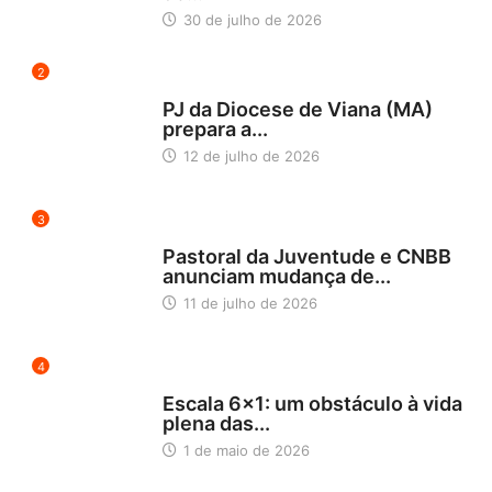
30 de julho de 2026
2
NORDESTE 5
PJ da Diocese de Viana (MA)
prepara a...
12 de julho de 2026
3
BLOG
Pastoral da Juventude e CNBB
anunciam mudança de...
11 de julho de 2026
4
NOTÍCIAS
Escala 6×1: um obstáculo à vida
plena das...
1 de maio de 2026