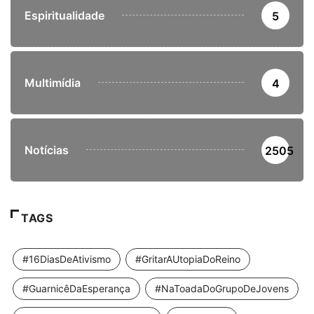
Espiritualidade
5
Multimídia
4
Notícias
2505
TAGS
#16DiasDeAtivismo
#GritarAUtopiaDoReino
#GuarnicêDaEsperança
#NaToadaDoGrupoDeJovens