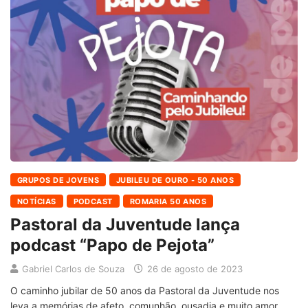
GRUPOS DE JOVENS
JUBILEU DE OURO - 50 ANOS
NOTÍCIAS
PODCAST
ROMARIA 50 ANOS
Pastoral da Juventude lança
podcast “Papo de Pejota”
Gabriel Carlos de Souza
26 de agosto de 2023
O caminho jubilar de 50 anos da Pastoral da Juventude nos
leva a memórias de afeto, comunhão, ousadia e muito amor