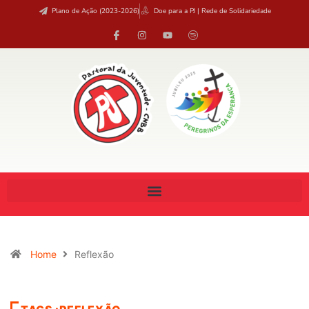
Plano de Ação (2023-2026)
Doe para a PJ | Rede de Solidariedade
Home
Reflexão