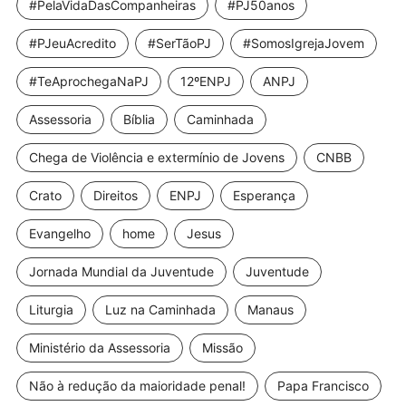
#PelaVidaDasCompanheiras
#PJ50anos
#PJeuAcredito
#SerTãoPJ
#SomosIgrejaJovem
#TeAprochegaNaPJ
12ºENPJ
ANPJ
Assessoria
Bíblia
Caminhada
Chega de Violência e extermínio de Jovens
CNBB
Crato
Direitos
ENPJ
Esperança
Evangelho
home
Jesus
Jornada Mundial da Juventude
Juventude
Liturgia
Luz na Caminhada
Manaus
Ministério da Assessoria
Missão
Não à redução da maioridade penal!
Papa Francisco