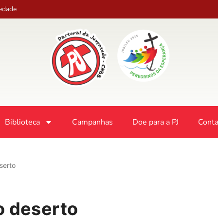
iedade
Biblioteca
Campanhas
Doe para a PJ
Conta
serto
o deserto