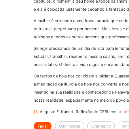
capítulos, o homem já deu nome a todos os animais
e ela é colocada justamente cedendo à tentação de
A mulher é colocada como fraca, aquela que cede
patriarcal, perpetuada por homens. Mas Jesus é di
teólogos e todos os outros homens que professam 
Se hoje precisamos de um dia de luta para lembra
Estudar, trabalhar, receber o mesmo salário, ser m
nossas lutas. O direito a vida digna e em abundan
Os textos de hoje nos convidam a iniciar a Quare
a meditação da liturgia de hoje nos converta e n
inserido na sua realidade e conhecedor da Palav
nossa realidade, especialmente no meio do povo 
[1]
Augusto E. Kunert. Reflexão do CEBI em: <
htt
Tags:
Caminhada
Evangelho
ho