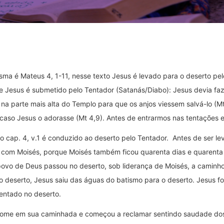
a é Mateus 4, 1-11, nesse texto Jesus é levado para o deserto pelo 
ue Jesus é submetido pelo Tentador (Satanás/Diabo): Jesus devia fa
 na parte mais alta do Templo para que os anjos viessem salvá-lo (Mt
so Jesus o adorasse (Mt 4,9). Antes de entrarmos nas tentações em 
no cap. 4, v.1 é conduzido ao deserto pelo Tentador. Antes de ser le
e com Moisés, porque Moisés também ficou quarenta dias e quarenta
o de Deus passou no deserto, sob liderança de Moisés, a caminho d
o deserto, Jesus saiu das águas do batismo para o deserto. Jesus f
entado no deserto.
 fome em sua caminhada e começou a reclamar sentindo saudade dos 