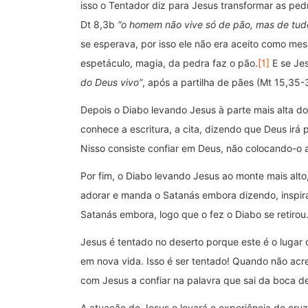
isso o Tentador diz para Jesus transformar as pedr
Dt 8,3b
“o homem não vive só de pão, mas de tudo
se esperava, por isso ele não era aceito como mes
espetáculo, magia, da pedra faz o pão.
[1]
E se Jes
do Deus vivo”
, após a partilha de pães (Mt 15,35
Depois o Diabo levando Jesus à parte mais alta do
conhece a escritura, a cita, dizendo que Deus irá 
Nisso consiste confiar em Deus, não colocando-o 
Por fim, o Diabo levando Jesus ao monte mais alt
adorar e manda o Satanás embora dizendo, inspi
Satanás embora, logo que o fez o Diabo se retirou
Jesus é tentado no deserto porque este é o luga
em nova vida. Isso é ser tentado! Quando não ac
com Jesus a confiar na palavra que sai da boca d
A atuação de Jesus o levará e experiência de cru