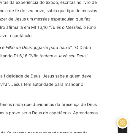
vras da experiência do êxodo, escritas no livro de
ncia de fé de seu povo, sabia que tipo de messias
fazer de Jesus um messias espetacular, que faz
dro afirma lá em Mt 16,16
“Tu és o Messias, o Filho
fazer espetáculo.
u é Filho de Deus, joga-te para baixo”
. O Diabo
citando Dt 6,16
“Não tentem a Javé seu Deus”
.
 da fidelidade de Deus, Jesus sabe a quem deve
virá”
. Jesus tem autoridade para mandar o
ão temos nada que duvidamos da presença de Deus
Deus prove ser o Deus do espetáculo. Aprendemos
odo da Quaresma nos preparando para o grande