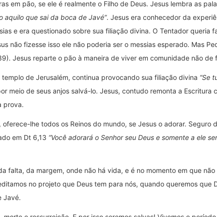
as em pão, se ele é realmente o Filho de Deus. Jesus lembra as pala
 aquilo que sai da boca de Javé”
. Jesus era conhecedor da experiê
sias e era questionado sobre sua filiação divina. O Tentador queria 
us não fizesse isso ele não poderia ser o messias esperado. Mas Pe
-39). Jesus reparte o pão à maneira de viver em comunidade não de 
 templo de Jerusalém, continua provocando sua filiação divina
“Se t
por meio de seus anjos salvá-lo. Jesus, contudo remonta a Escritura 
a prova.
o, oferece-lhe todos os Reinos do mundo, se Jesus o adorar. Seguro
rado em Dt 6,13
“Você adorará o Senhor seu Deus e somente a ele ser
.
r da falta, da margem, onde não há vida, e é no momento em que n
reditamos no projeto que Deus tem para nós, quando queremos que 
e Javé.
z, morte e ressurreição. E por isso seremos salvas! Vivemos o perí