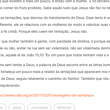
 que existem e mais um pouco, e então vem a mulher. É no terceiro c
 comer do fruto proibido. Sabe aquilo tudo que Jesus não fez no te
 as tentações, que desviou do mandamento de Deus. Esse texto é um
ferente, ele se relaciona com as mulheres de modo a valorizar suas v
a fé cristã. Porque eles caem em tentação, Jesus não.
r que mulher também é gente, com paridade de direitos, é porque ess
ãe ou não, andar na rua sem ser violentada, não ser violentada dentr
cia, aquele lá de João 10,10
“Eu vim para que todos tenham vida e 
sma sem tentar a Deus, a palavra de Deus escorre entre as letras h
os fortaleça um pouco mais a resistir às tentações que aparecem nos
ra de Deus, seguiu retamente o caminho do Senhor. Também que nós
empobrecido.
ps://www.cebi.org.br/2017/03/01/evangelho-da-semana/
>.
me
Jesus
Juventude
Reflexão