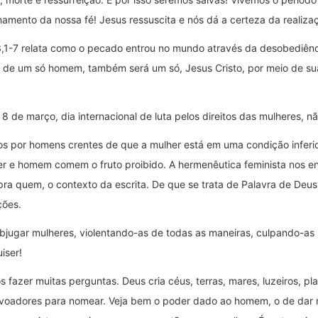
chamento da nossa fé! Jesus ressuscita e nós dá a certeza da realiz
; 3,1-7 relata como o pecado entrou no mundo através da desobediê
 de um só homem, também será um só, Jesus Cristo, por meio de sua
 8 de março, dia internacional de luta pelos direitos das mulheres, 
os por homens crentes de que a mulher está em uma condição inferior 
r e homem comem o fruto proibido. A hermenêutica feminista nos en
, pra quem, o contexto da escrita. De que se trata de Palavra de Deu
ções.
 subjugar mulheres, violentando-as de todas as maneiras, culpando-as
iser!
s fazer muitas perguntas. Deus cria céus, terras, mares, luzeiros, 
e voadores para nomear. Veja bem o poder dado ao homem, o de dar 