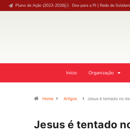
Plano de Ação (2023-2026)
Doe para a PJ | Rede de Solidar
Início
Organização
Home
Artigos
Jesus é tentado no de
Jesus é tentado n