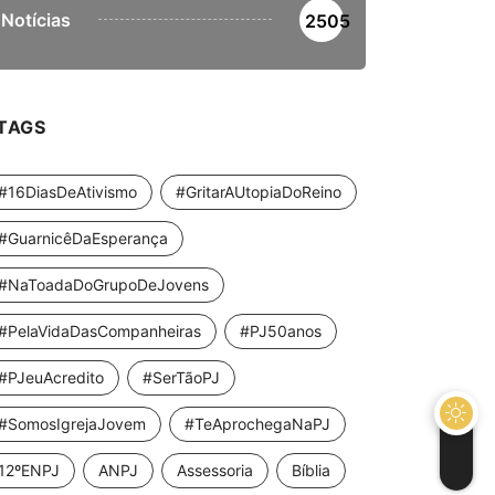
Notícias
2505
TAGS
#16DiasDeAtivismo
#GritarAUtopiaDoReino
#GuarnicêDaEsperança
#NaToadaDoGrupoDeJovens
#PelaVidaDasCompanheiras
#PJ50anos
#PJeuAcredito
#SerTãoPJ
#SomosIgrejaJovem
#TeAprochegaNaPJ
12ºENPJ
ANPJ
Assessoria
Bíblia