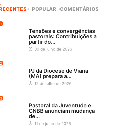
RECENTES
POPULAR
COMENTÁRIOS
1
NOTÍCIAS
Tensões e convergências
pastorais: Contribuições a
partir do...
30 de julho de 2026
2
NORDESTE 5
PJ da Diocese de Viana
(MA) prepara a...
12 de julho de 2026
3
BLOG
Pastoral da Juventude e
CNBB anunciam mudança
de...
11 de julho de 2026