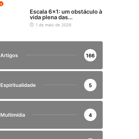
4
NOTÍCIAS
Escala 6×1: um obstáculo à
vida plena das...
1 de maio de 2026
Artigos
166
Espiritualidade
5
Multimídia
4