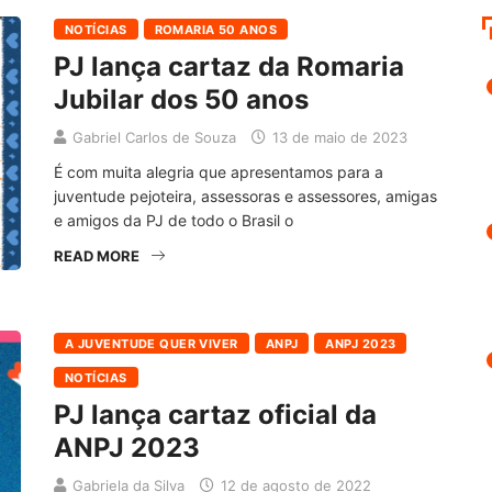
NOTÍCIAS
ROMARIA 50 ANOS
PJ lança cartaz da Romaria
Jubilar dos 50 anos
Gabriel Carlos de Souza
13 de maio de 2023
É com muita alegria que apresentamos para a
juventude pejoteira, assessoras e assessores, amigas
e amigos da PJ de todo o Brasil o
READ MORE
A JUVENTUDE QUER VIVER
ANPJ
ANPJ 2023
NOTÍCIAS
PJ lança cartaz oficial da
ANPJ 2023
Gabriela da Silva
12 de agosto de 2022