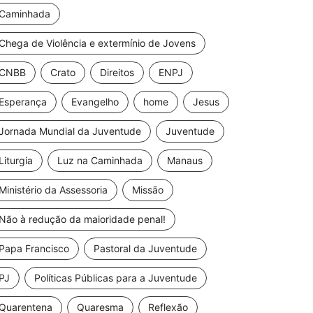
Caminhada
Chega de Violência e extermínio de Jovens
CNBB
Crato
Direitos
ENPJ
Esperança
Evangelho
home
Jesus
Jornada Mundial da Juventude
Juventude
Liturgia
Luz na Caminhada
Manaus
Ministério da Assessoria
Missão
Não à redução da maioridade penal!
Papa Francisco
Pastoral da Juventude
PJ
Políticas Públicas para a Juventude
Quarentena
Quaresma
Reflexão