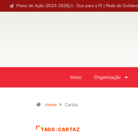
Plano de Ação (2023-2026)
Doe para a PJ | Rede de Solidar
Início
Organização
Home
Cartaz
TAGS :CARTAZ