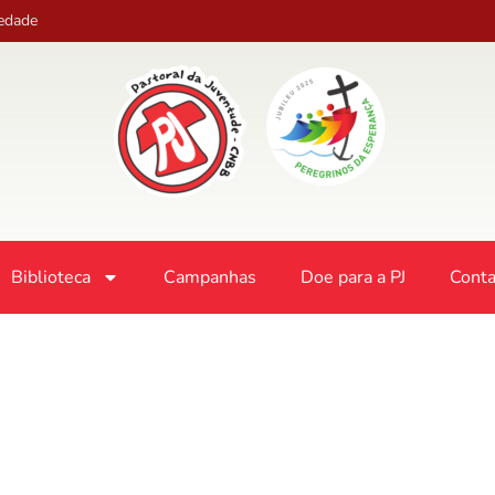
iedade
Biblioteca
Campanhas
Doe para a PJ
Conta