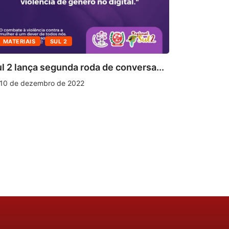
MATERIAIS
SUL 2
A JUVENT
l 2 lança segunda roda de conversa...
Dia da Co
10 de dezembro de 2022
20 de nov