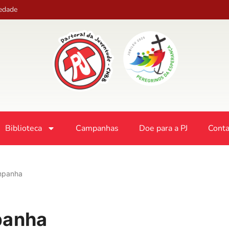
iedade
Biblioteca
Campanhas
Doe para a PJ
Conta
ampanha
panha