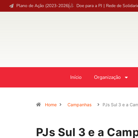
Plano de Ação (2023-2026)
Doe para a PJ | Rede de Solidar
Início
Organização
Home
Campanhas
PJs Sul 3 e a C
PJs Sul 3 e a Cam